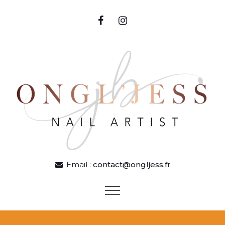
Skip to content
Email :
contact@ongljess.fr
Toggle
navigation