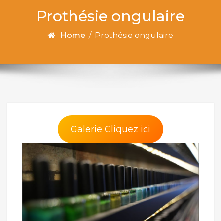
Prothésie ongulaire
Home
/
Prothésie ongulaire
Galerie Cliquez ici