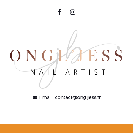
Skip to content
Email :
contact@ongljess.fr
Toggle
navigation